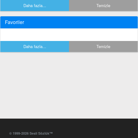
Daha fazla...
Temizle
Favoriler
Daha fazla...
Temizle
© 1999-2026 Sesli Sözlük™