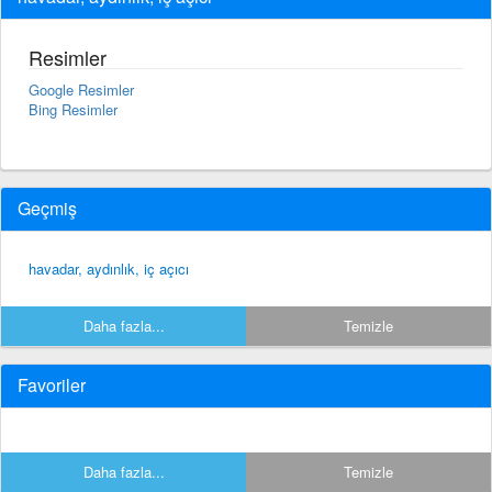
Resimler
Google Resimler
Bing Resimler
Geçmiş
havadar, aydınlık, iç açıcı
Daha fazla...
Temizle
Favoriler
Daha fazla...
Temizle