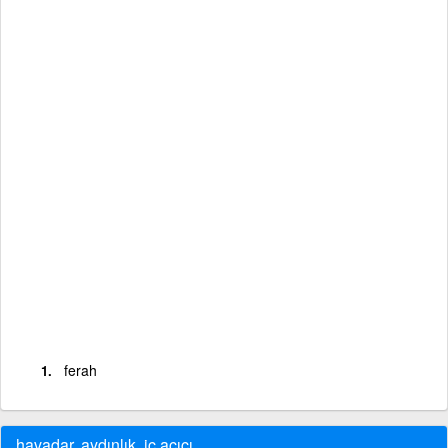
ferah
havadar, aydınlık, iç açıcı