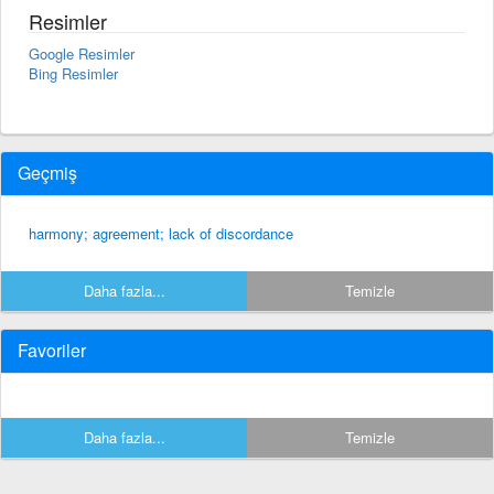
Resimler
Google Resimler
Bing Resimler
Geçmiş
harmony; agreement; lack of discordance
Daha fazla...
Temizle
Favoriler
Daha fazla...
Temizle