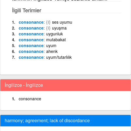
İlgili Terimler
consonance
{i}
ses uyumu
consonance
{i}
uyuşma
consonance
uygunluk
consonance
mutabakat
consonance
uyum
consonance
ahenk
consonance
uyum/tutarlılık
İngilizce - İngilizce
consonance
harmony; agreement; lack of discordance