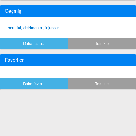
Geçmiş
harmful, detrimental, injurious
Daha fazla...
Temizle
Favoriler
Daha fazla...
Temizle