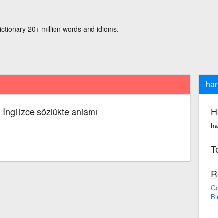
ictionary 20+ million words and idioms.
har
H
 İngilizce sözlükte anlamı
ha
Te
R
Go
Bi