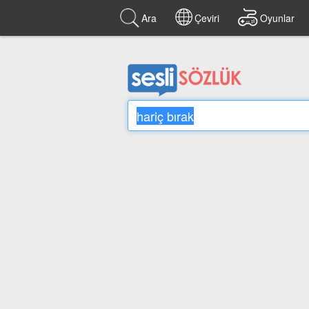
Ara
Çeviri
Oyunlar