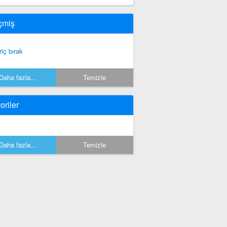
çmiş
riç bırak
Daha fazla...
Temizle
oriler
Daha fazla...
Temizle