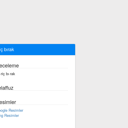
iç bırak
eceleme
·riç bı·rak
laffuz
esimler
ogle Resimler
ng Resimler