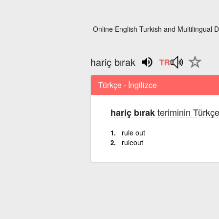
Online English Turkish and Multilingual D
hariç bırak
Türkçe - İngilizce
teriminin Türkçe
hariç bırak
rule out
ruleout