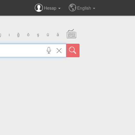
Hesap
English
ç
ı
ğ
ö
ş
ü
â