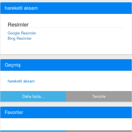
hareketli aksam
Resimler
Google Resimler
Bing Resimler
Geçmiş
hareketli aksam
Daha fazla...
Temizle
Favoriler