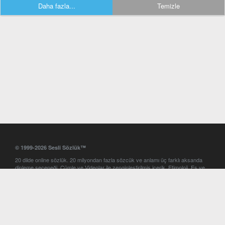
Daha fazla...
Temizle
© 1999-2026 Sesli Sözlük™
20 dilde online sözlük. 20 milyondan fazla sözcük ve anlamı üç farklı aksanda
dinleme seçeneği. Cümle ve Videolar ile zenginleştirilmiş içerik. Etimoloji, Eş ve
Zıt anlamlar, kelime okunuşları ve günün kelimesi. Yazım Türkçeleştirici ile hatalı
Türkçe metinleri düzeltme. iOS, Android ve Windows mobil platformlarda online
ve offline sözlük programları. Sesli Sözlük garantisinde Profesyonel çeviri
hizmetleri. İngilizce kelime haznenizi arttıracak kelime oyunları. Ayarlar
bölümünü kullarak çevirisini görmek istediğiniz sözlükleri seçme ve aynı
zamanda sözlüklerin gösterim sırasını ayarlama imkanı. Kelimelerin
seslendirilişini otomatik dinlemek için ayarlardan isteğiniz aksanı seçebilirsiniz.