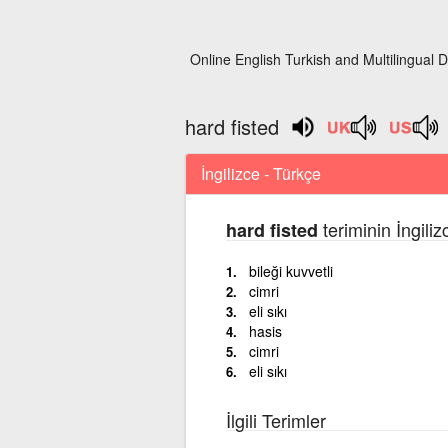
Online English Turkish and Multilingual D
hard fisted
İngilizce - Türkçe
teriminin İngili
hard fisted
bileği kuvvetli
cimri
eli sıkı
hasis
cimri
eli sıkı
İlgili Terimler