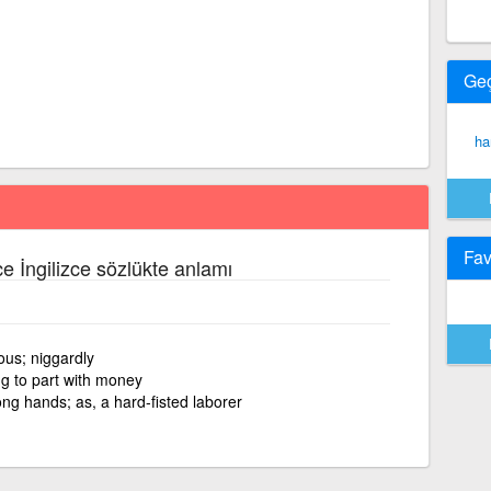
Ge
ha
Fav
ce İngilizce sözlükte anlamı
ous; niggardly
ing to part with money
ng hands; as, a hard-fisted laborer