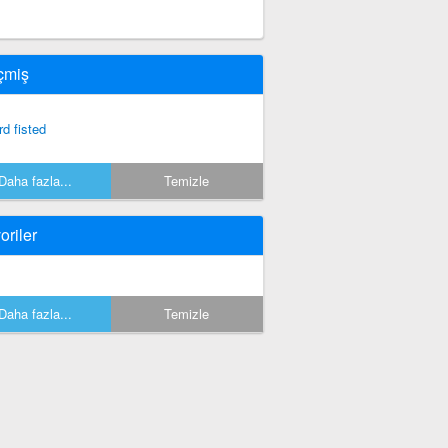
çmiş
rd fisted
Daha fazla...
Temizle
oriler
Daha fazla...
Temizle