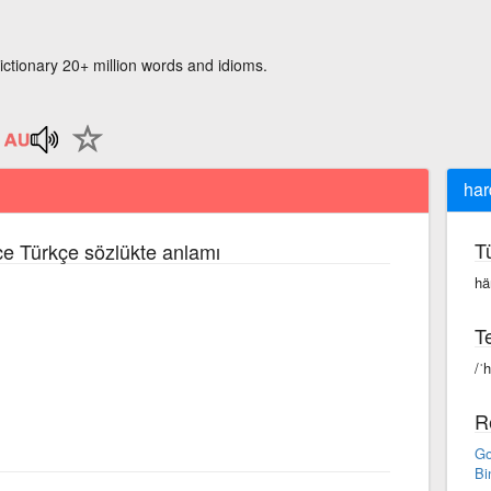
ictionary 20+ million words and idioms.
har
T
zce Türkçe sözlükte anlamı
hä
Te
/ˈ
R
Go
Bi