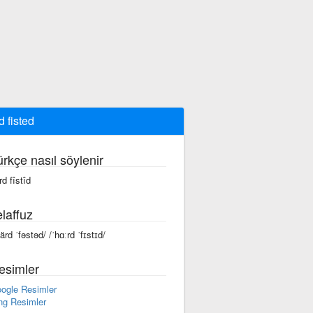
d fisted
ürkçe nasıl söylenir
rd fîstîd
laffuz
härd ˈfəstəd/ /ˈhɑːrd ˈfɪstɪd/
esimler
ogle Resimler
ng Resimler