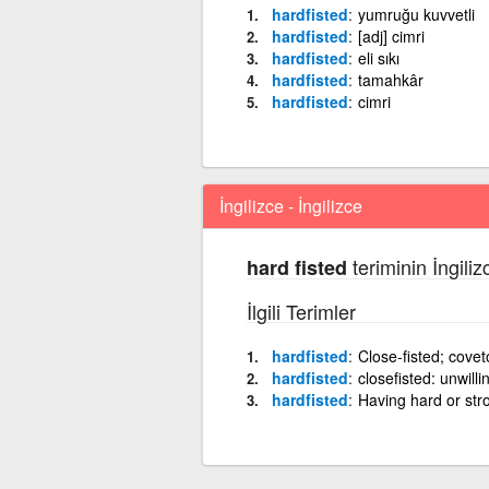
hardfisted
yumruğu kuvvetli
hardfisted
[adj] cimri
hardfisted
eli sıkı
hardfisted
tamahkâr
hardfisted
cimri
İngilizce - İngilizce
teriminin İngiliz
hard fisted
İlgili Terimler
hardfisted
Close-fisted; covet
hardfisted
closefisted: unwill
hardfisted
Having hard or stro