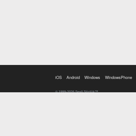
iOS
Android
Windows
WindowsPhone
© 1999-2026 Sesli Sözlük™
20 dilde online sözlük. 20 milyondan fazla sözcük ve anl
kelimesi. Yazım Türkçeleştirici ile hatalı Türkçe metinl
İngilizce kelime haznenizi arttıracak kelime oyunları. 
seslendirilişini otomatik dinlemek için ayarlardan isteğin