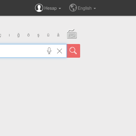
Hesap
English
ç
ı
ğ
ö
ş
ü
â