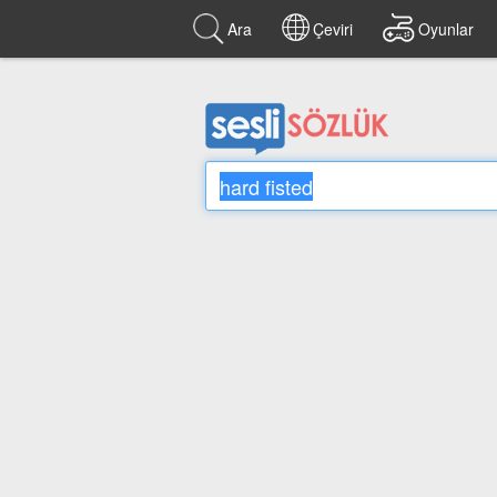
Ara
Çeviri
Oyunlar