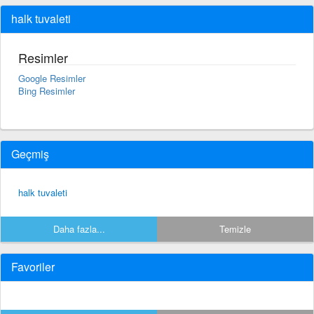
halk tuvaleti
Resimler
Google Resimler
Bing Resimler
Geçmiş
halk tuvaleti
Daha fazla...
Temizle
Favoriler