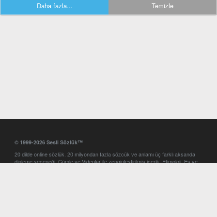
Daha fazla...
Temizle
© 1999-2026 Sesli Sözlük™
20 dilde online sözlük. 20 milyondan fazla sözcük ve anlamı üç farklı aksanda
dinleme seçeneği. Cümle ve Videolar ile zenginleştirilmiş içerik. Etimoloji, Eş ve
Zıt anlamlar, kelime okunuşları ve günün kelimesi. Yazım Türkçeleştirici ile hatalı
Türkçe metinleri düzeltme. iOS, Android ve Windows mobil platformlarda online
ve offline sözlük programları. Sesli Sözlük garantisinde Profesyonel çeviri
hizmetleri. İngilizce kelime haznenizi arttıracak kelime oyunları. Ayarlar
bölümünü kullarak çevirisini görmek istediğiniz sözlükleri seçme ve aynı
zamanda sözlüklerin gösterim sırasını ayarlama imkanı. Kelimelerin
seslendirilişini otomatik dinlemek için ayarlardan isteğiniz aksanı seçebilirsiniz.