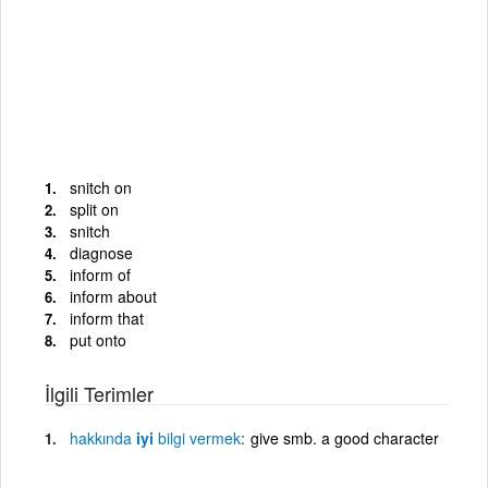
snitch on
split on
snitch
diagnose
inform of
inform about
inform that
put onto
İlgili Terimler
hakkında
iyi
bilgi
vermek
give smb. a good character