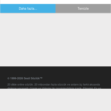
Daha fazla...
Temizle
© 1999-2026 Sesli Sözlük™
20 dilde online sözlük. 20 milyondan fazla sözcük ve anlamı üç farklı aksanda
dinleme seçeneği. Cümle ve Videolar ile zenginleştirilmiş içerik. Etimoloji, Eş ve
Zıt anlamlar, kelime okunuşları ve günün kelimesi. Yazım Türkçeleştirici ile hatalı
Türkçe metinleri düzeltme. iOS, Android ve Windows mobil platformlarda online
ve offline sözlük programları. Sesli Sözlük garantisinde Profesyonel çeviri
hizmetleri. İngilizce kelime haznenizi arttıracak kelime oyunları. Ayarlar
bölümünü kullarak çevirisini görmek istediğiniz sözlükleri seçme ve aynı
zamanda sözlüklerin gösterim sırasını ayarlama imkanı. Kelimelerin