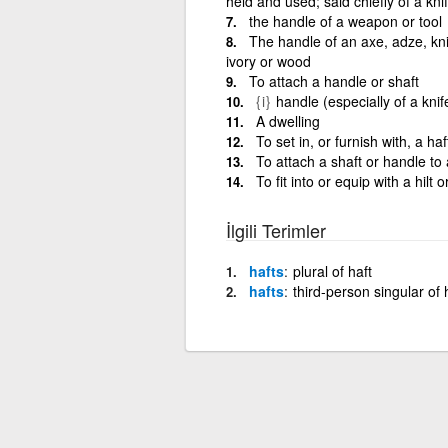
held and used; said chiefly of a knif
the handle of a weapon or tool
The handle of an axe, adze, knif
ivory or wood
To attach a handle or shaft
{i}
handle (especially of a kni
A dwelling
To set in, or furnish with, a ha
To attach a shaft or handle to 
To fit into or equip with a hil
İlgili Terimler
hafts
plural of haft
hafts
third-person singular of 