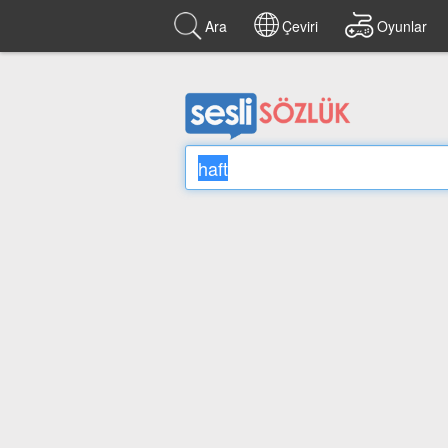
Ara
Çeviri
Oyunlar