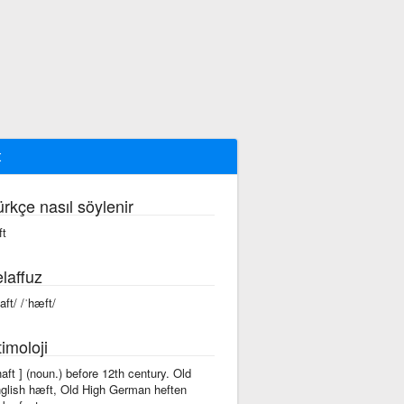
t
ürkçe nasıl söylenir
ft
laffuz
aft/ /ˈhæft/
imoloji
'haft ] (noun.) before 12th century. Old
glish hæft, Old High German heften