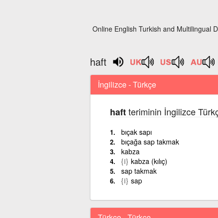
Online English Turkish and Multilingual D
haft
İngilizce - Türkçe
teriminin İngilizce Türk
haft
bıçak sapı
bıçağa sap takmak
kabza
{i}
kabza (kılıç)
sap takmak
{i}
sap
Türkçe - Türkçe