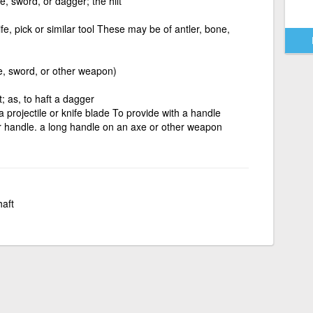
e, sword, or dagger; the hilt
e, pick or similar tool These may be of antler, bone,
fe, sword, or other weapon)
ft; as, to haft a dagger
a projectile or knife blade To provide with a handle
t or handle. a long handle on an axe or other weapon
haft