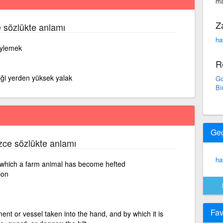
ma
Z
 sözlükte anlamı
ha
öylemek
R
ği yerden yüksek yalak
Go
Bi
Ge
lizce sözlükte anlamı
ha
 which a farm animal has become hefted
pon
Fav
ment or vessel taken into the hand, and by which it is