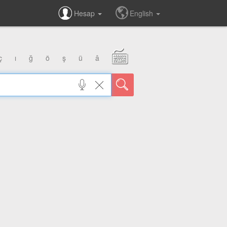
Hesap
English
ç
ı
ğ
ö
ş
ü
â