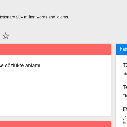
ictionary 20+ million words and idioms.
haf
T
çe sözlükte anlamı
hä
Te
/ˈh
Et
[ 
En