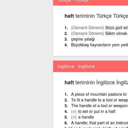
teriminin Türkçe Türkçe
haft
(Osmanlı Dönemi)
Sözü gizli s
(Osmanlı Dönemi)
Sâkin olmak
çeşme yalağı
Büyükbaş hayvanların yem yedi
İngilizce - İngilizce
teriminin İngilizce İngi
haft
A piece of mountain pasture to
To fit a handle to a tool or wea
The handle of a tool or weapon
{v}
to set or put in a haft
{n}
a handle
A handle; that part of an instru