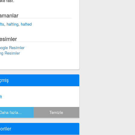
ke fast.
amanlar
fts
,
hafting
,
hafted
esimler
ogle Resimler
ng Resimler
çmiş
ft
Daha fazla...
Temizle
oriler