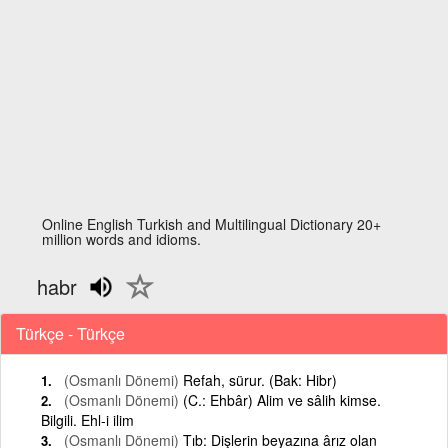
Online English Turkish and Multilingual Dictionary 20+
million words and idioms.
habr
Türkçe - Türkçe
(Osmanlı Dönemi)
Refah, sürur. (Bak: Hibr)
(Osmanlı Dönemi)
(C.: Ehbâr) Alim ve sâlih kimse.
Bilgili. Ehl-i ilim
(Osmanlı Dönemi)
Tıb: Dişlerin beyazına ârız olan