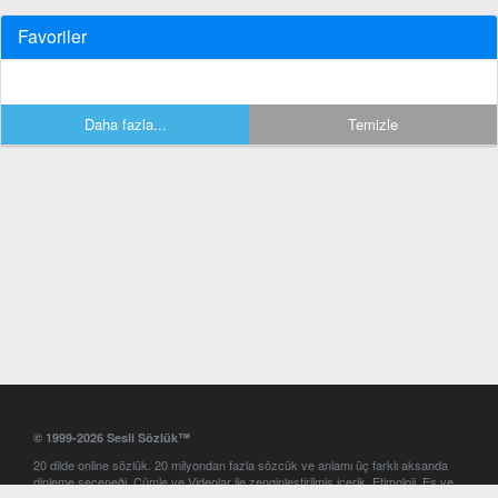
Favoriler
Daha fazla...
Temizle
© 1999-2026 Sesli Sözlük™
20 dilde online sözlük. 20 milyondan fazla sözcük ve anlamı üç farklı aksanda
dinleme seçeneği. Cümle ve Videolar ile zenginleştirilmiş içerik. Etimoloji, Eş ve