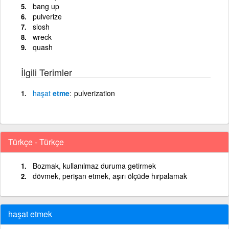
bang up
pulverize
slosh
wreck
quash
İlgili Terimler
haşat
etme
pulverization
Türkçe - Türkçe
Bozmak, kullanılmaz duruma getirmek
dövmek, perişan etmek, aşırı ölçüde hırpalamak
haşat etmek