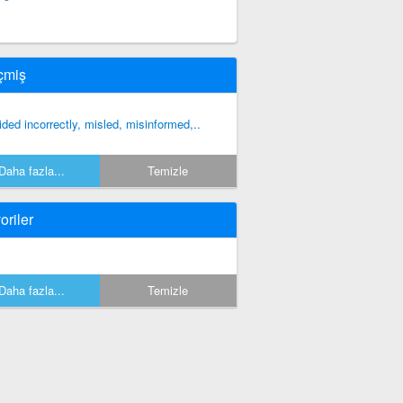
çmiş
ided incorrectly, misled, misinformed,..
Daha fazla...
Temizle
oriler
Daha fazla...
Temizle