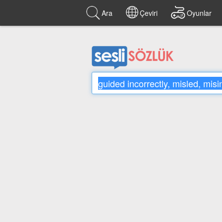
Ara
Çeviri
Oyunlar