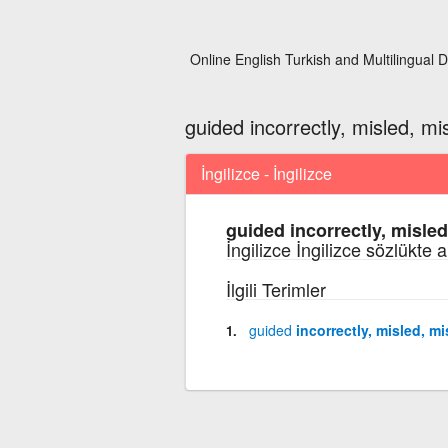
Online English Turkish and Multilingual D
guided incorrectly, misled, mi
İngilizce - İngilizce
guided incorrectly, misled
İngilizce İngilizce sözlükte 
İlgili Terimler
guided
incorrectly, misled, m