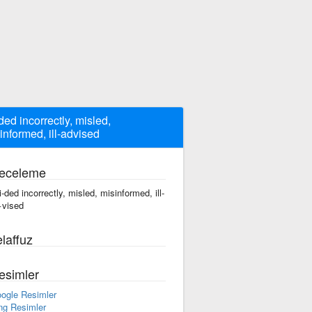
ded incorrectly, misled,
informed, ill-advised
eceleme
i-ded incorrectly, misled, misinformed, ill-
·vised
laffuz
esimler
ogle Resimler
ng Resimler