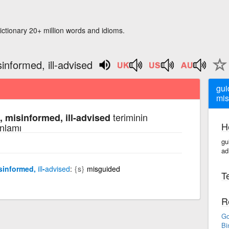
ictionary 20+ million words and idioms.
sinformed, ill-advised
gui
mis
teriminin
, misinformed, ill-advised
H
anlamı
gu
ad
isinformed,
ill
-
advised
{s}
misguided
Te
R
Go
Bi