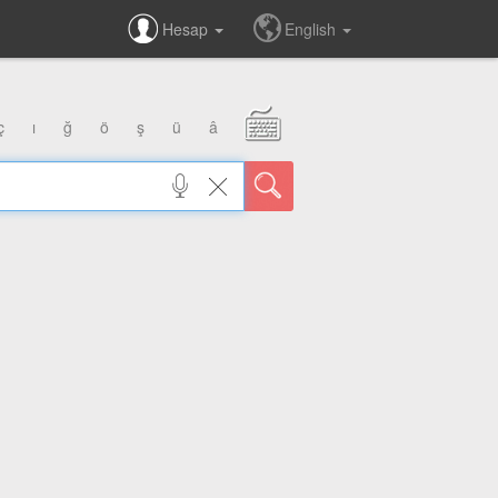
Hesap
English
ç
ı
ğ
ö
ş
ü
â