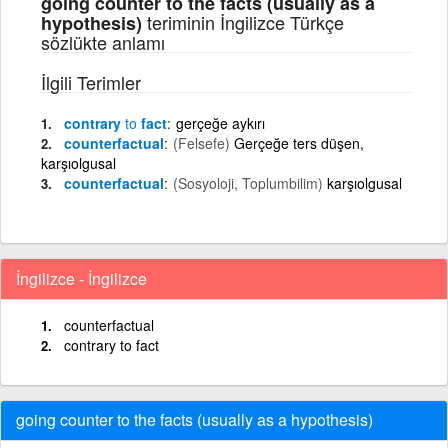
going counter to the facts (usually as a
teriminin İngilizce Türkçe
hypothesis)
sözlükte anlamı
İlgili Terimler
contrary
to
fact
gerçeğe aykırı
counterfactual
(Felsefe)
Gerçeğe ters düşen,
karşıolgusal
counterfactual
(Sosyoloji, Toplumbilim)
karşıolgusal
İngilizce - İngilizce
counterfactual
contrary to fact
going counter to the facts (usually as a hypothesis)