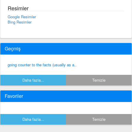
Resimler
Google Resimler
Bing Resimler
Geçmiş
going counter to the facts (usually as a..
Daha fazla...
Temizle
Favoriler
Daha fazla...
Temizle