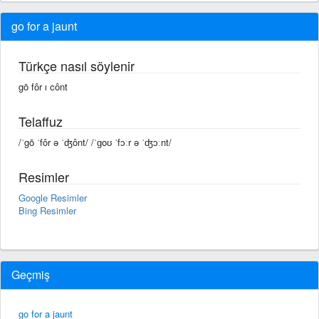
go for a jaunt
Türkçe nasıl söylenir
gō fôr ı cônt
Telaffuz
/ˈgō ˈfôr ə ˈʤônt/ /ˈɡoʊ ˈfɔːr ə ˈʤɔːnt/
Resimler
Google Resimler
Bing Resimler
Geçmiş
go for a jaunt