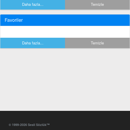
Daha fazla...
Temizle
Favoriler
Daha fazla...
Temizle
© 1999-2026 Sesli Sözlük™