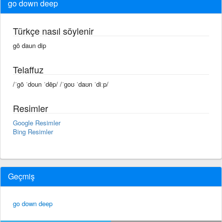
go down deep
Türkçe nasıl söylenir
gō daun dip
Telaffuz
/ˈgō ˈdoun ˈdēp/ /ˈɡoʊ ˈdaʊn ˈdiːp/
Resimler
Google Resimler
Bing Resimler
Geçmiş
go down deep