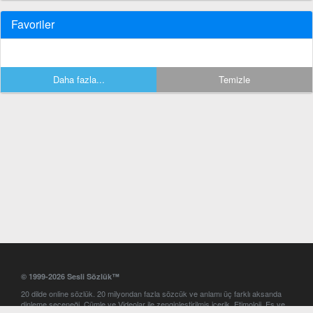
Favoriler
Daha fazla...
Temizle
© 1999-2026 Sesli Sözlük™
20 dilde online sözlük. 20 milyondan fazla sözcük ve anlamı üç farklı aksanda
dinleme seçeneği. Cümle ve Videolar ile zenginleştirilmiş içerik. Etimoloji, Eş ve