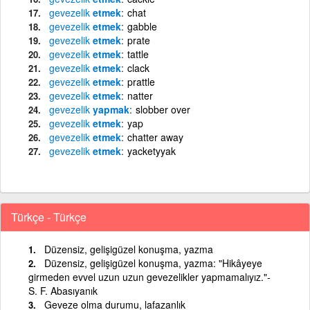
gevezelik
etmek
chat
gevezelik
etmek
gabble
gevezelik
etmek
prate
gevezelik
etmek
tattle
gevezelik
etmek
clack
gevezelik
etmek
prattle
gevezelik
etmek
natter
gevezelik
yapmak
slobber over
gevezelik
etmek
yap
gevezelik
etmek
chatter away
gevezelik
etmek
yacketyyak
Türkçe - Türkçe
Düzensiz, gelişigüzel konuşma, yazma
Düzensiz, gelişigüzel konuşma, yazma: "Hikâyeye
girmeden evvel uzun uzun gevezelikler yapmamalıyız."-
S. F. Abasıyanık
Geveze olma durumu, lafazanlık