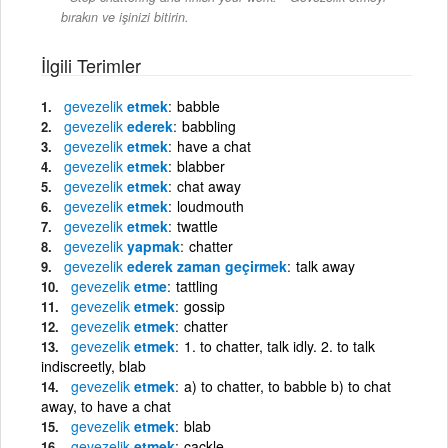
bırakın ve işinizi bitirin.
İlgili Terimler
gevezelik
etmek
babble
gevezelik
ederek
babbling
gevezelik
etmek
have a chat
gevezelik
etmek
blabber
gevezelik
etmek
chat away
gevezelik
etmek
loudmouth
gevezelik
etmek
twattle
gevezelik
yapmak
chatter
gevezelik
ederek zaman geçirmek
talk away
gevezelik
etme
tattling
gevezelik
etmek
gossip
gevezelik
etmek
chatter
gevezelik
etmek
1. to chatter, talk idly. 2. to talk
indiscreetly, blab
gevezelik
etmek
a) to chatter, to babble b) to chat
away, to have a chat
gevezelik
etmek
blab
gevezelik
etmek
cackle