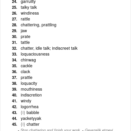
garrulity
talky talk
windiness
rattle
chattering, prattling
jaw
prate
tattle
chatter, idle talk; indiscreet talk
loquaciousness
chinwag
cackle
clack
prattle
loquacity
mouthiness
indiscretion
windy
logorrhea
{i}
babble
yacketyyak
{i}
chatter
-
Stop chattering and finish your work.
Gevezelik etmeyi