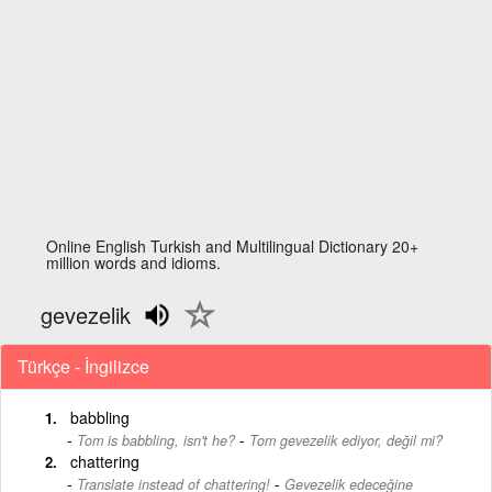
Online English Turkish and Multilingual Dictionary 20+
million words and idioms.
gevezelik
Türkçe - İngilizce
babbling
-
Tom is babbling, isn't he?
Tom gevezelik ediyor, değil mi?
chattering
-
Translate instead of chattering!
Gevezelik edeceğine