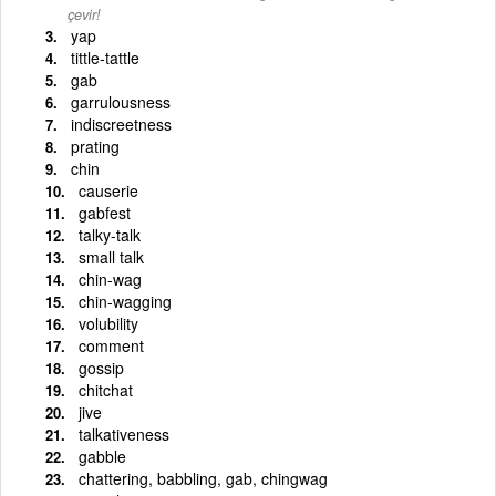
çevir!
yap
tittle-tattle
gab
garrulousness
indiscreetness
prating
chin
causerie
gabfest
talky-talk
small talk
chin-wag
chin-wagging
volubility
comment
gossip
chitchat
jive
talkativeness
gabble
chattering, babbling, gab, chingwag