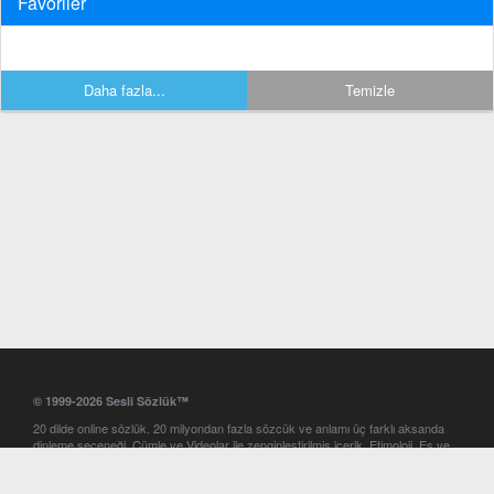
Favoriler
Daha fazla...
Temizle
© 1999-2026 Sesli Sözlük™
20 dilde online sözlük. 20 milyondan fazla sözcük ve anlamı üç farklı aksanda
dinleme seçeneği. Cümle ve Videolar ile zenginleştirilmiş içerik. Etimoloji, Eş ve
Zıt anlamlar, kelime okunuşları ve günün kelimesi. Yazım Türkçeleştirici ile hatalı
Türkçe metinleri düzeltme. iOS, Android ve Windows mobil platformlarda online