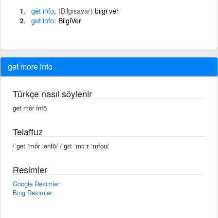
get
info
(Bilgisayar)
bilgi ver
get
info
BilgiVer
get more info
Türkçe nasıl söylenir
get môr înfō
Telaffuz
/ˈget ˈmôr ˈənfō/ /ˈɡɛt ˈmɔːr ˈɪnfoʊ/
Resimler
Google Resimler
Bing Resimler