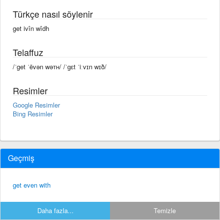
Türkçe nasıl söylenir
get ivîn wîdh
Telaffuz
/ˈget ˈēvən wəᴛʜ/ /ˈɡɛt ˈiːvɪn wɪð/
Resimler
Google Resimler
Bing Resimler
Geçmiş
get even with
Daha fazla...
Temizle