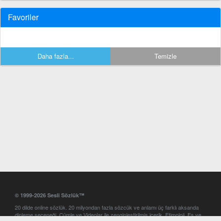
Favoriler
Daha fazla...
Temizle
© 1999-2026 Sesli Sözlük™
20 dilde online sözlük. 20 milyondan fazla sözcük ve anlamı üç farklı aksanda
dinleme seçeneği. Cümle ve Videolar ile zenginleştirilmiş içerik. Etimoloji, Eş ve