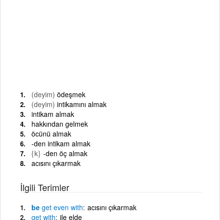
(deyim)
ödeşmek
(deyim)
intikamını almak
intikam almak
hakkından gelmek
öcünü almak
-den intikam almak
{k}
-den öç almak
acısını çıkarmak
İlgili Terimler
be
get
even
with
acısını çıkarmak
get
with
ile elde