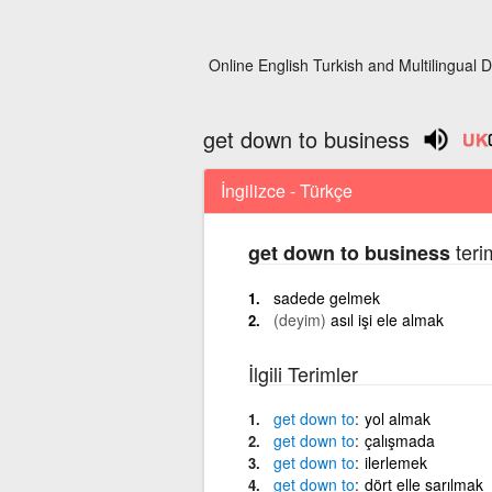
Online English Turkish and Multilingual D
get down to business
İngilizce - Türkçe
teri
get down to business
sadede gelmek
(deyim)
asıl işi ele almak
İlgili Terimler
get
down
to
yol almak
get
down
to
çalışmada
get
down
to
ilerlemek
get
down
to
dört elle sarılmak