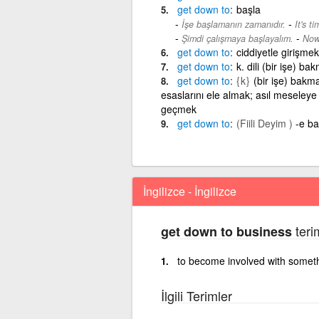
get
down
to
başla
-
İşe başlamanın zamanıdır.
It's t
-
Şimdi çalışmaya başlayalım.
Now 
get
down
to
ciddiyetle girişmek
get
down
to
k. dili (bir işe) 
get
down
to
{k}
(bir işe) bakma
esaslarını ele almak; asıl meseleye
geçmek
get
down
to
(Fiili Deyim )
-e b
İngilizce - İngilizce
terim
get down to business
to become involved with someth
İlgili Terimler