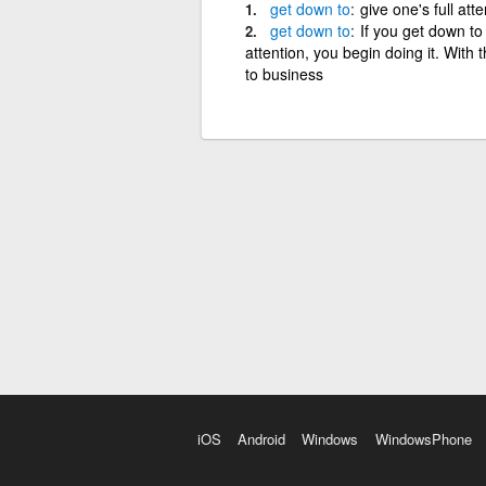
get
down
to
give one's full atte
get
down
to
If you get down to
attention, you begin doing it. With
to business
iOS
Android
Windows
WindowsPhone