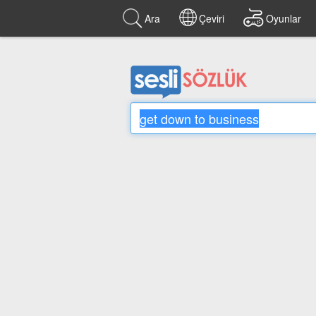
Ara
Çeviri
Oyunlar