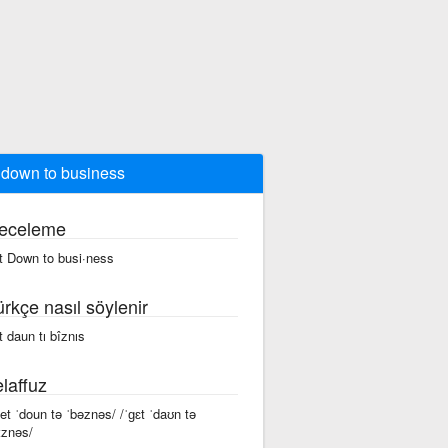
 down to business
eceleme
t Down to busi·ness
ürkçe nasıl söylenir
t daun tı bîznıs
laffuz
get ˈdoun tə ˈbəznəs/ /ˈɡɛt ˈdaʊn tə
ɪznəs/