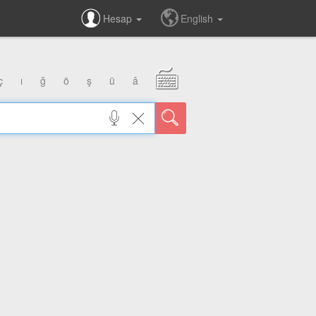
Hesap
English
ç
ı
ğ
ö
ş
ü
â