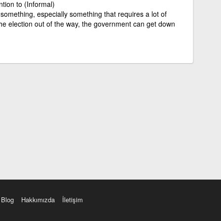
ntion to (Informal)
 something, especially something that requires a lot of
 the election out of the way, the government can get down
Blog
Hakkımızda
İletişim