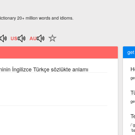
ictionary 20+ million words and idioms.
get
H
minin İngilizce Türkçe sözlükte anlamı
ge
T
ge
Te
/ˈ
ˈb