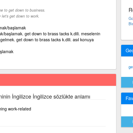
R
ime to get down to business.
let's get down to work.
Go
Bi
bakmak/başlamak
k/başlamak. get down to brass tacks k.dili. meselenin
 gelmek. get down to brass tacks k.dili. asıl konuya
Ge
aşlamak
ge
inin İngilizce İngilizce sözlükte anlamı
Fav
ing work-related