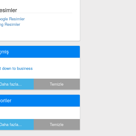
esimler
ogle Resimler
ng Resimler
çmiş
t down to business
Daha fazla...
Temizle
oriler
Daha fazla...
Temizle