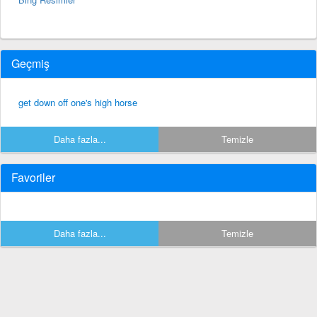
Geçmiş
get down off one's high horse
Daha fazla...
Temizle
Favoriler
Daha fazla...
Temizle