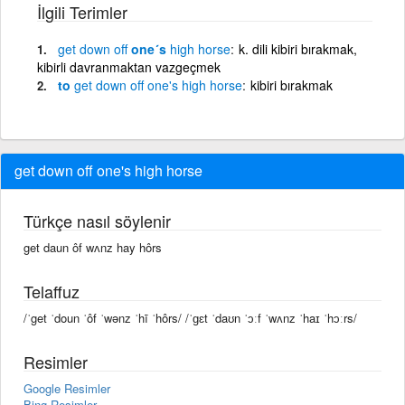
İlgili Terimler
get
down
off
one´s
high
horse
k. dili kibiri bırakmak,
kibirli davranmaktan vazgeçmek
to
get
down
off
one's
high
horse
kibiri bırakmak
get down off one's high horse
Türkçe nasıl söylenir
get daun ôf wʌnz hay hôrs
Telaffuz
/ˈget ˈdoun ˈôf ˈwənz ˈhī ˈhôrs/ /ˈɡɛt ˈdaʊn ˈɔːf ˈwʌnz ˈhaɪ ˈhɔːrs/
Resimler
Google Resimler
Bing Resimler