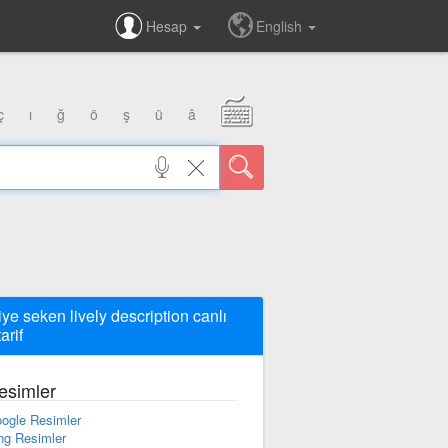
Hesap
English
ç
ı
ğ
ö
ş
ü
â
iye seken lively description canlı
tarif
esimler
ogle Resimler
ng Resimler