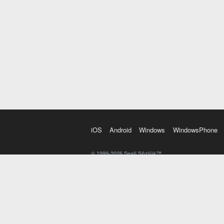
iOS
Android
Windows
WindowsPhone
© 1999-2026 Sesli Sözlük™
20 dilde online sözlük. 20 milyondan fazla sözcük ve anl
kelimesi. Yazım Türkçeleştirici ile hatalı Türkçe metinl
İngilizce kelime haznenizi arttıracak kelime oyunları. 
seslendirilişini otomatik dinlemek için ayarlardan isteğin