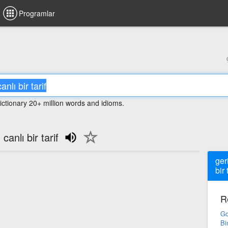
Programlar
ictionary 20+ million words and idioms.
canlı bir tarif
ger
bir 
R
Go
Bi