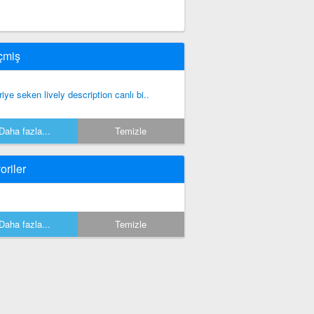
çmiş
riye seken lively description canlı bi..
Daha fazla...
Temizle
oriler
Daha fazla...
Temizle