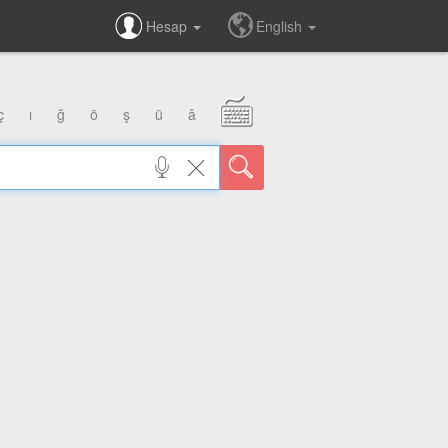
Hesap
English
ç
ı
ğ
ö
ş
ü
â