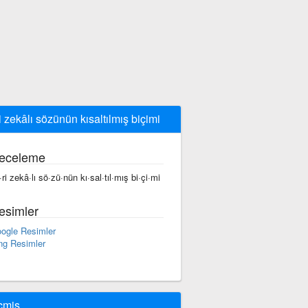
i zekâlı sözünün kısaltılmış biçimi
eceleme
·ri zekâ·lı sö·zü·nün kı·sal·tıl·mış bi·çi·mi
esimler
ogle Resimler
ng Resimler
çmiş