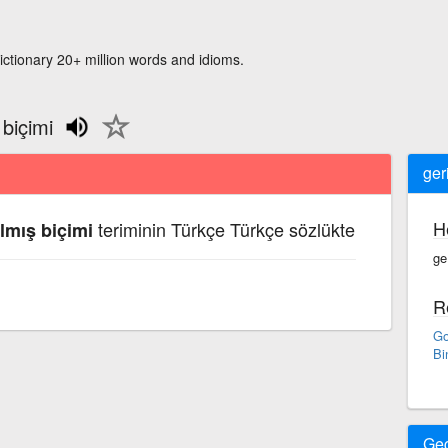
ictionary 20+ million words and idioms.
 biçimi
ger
H
teriminin Türkçe Türkçe sözlükte
ılmış biçimi
ge
R
Go
Bi
Ge