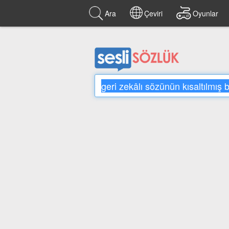
Ara
Çeviri
Oyunlar