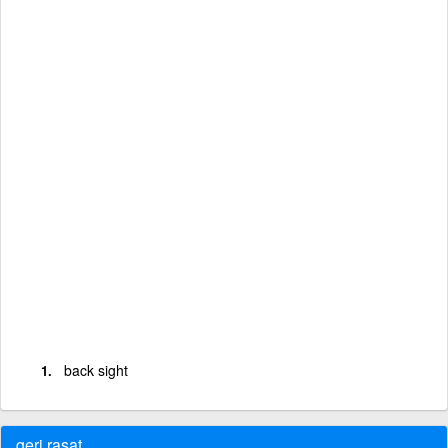
back sight
geri rasat