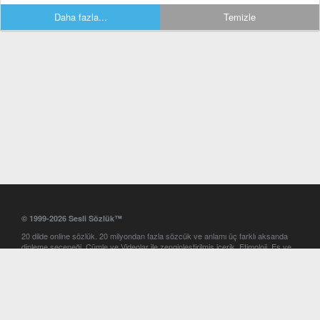
Daha fazla...
Temizle
© 1999-2026 Sesli Sözlük™
20 dilde online sözlük. 20 milyondan fazla sözcük ve anlamı üç farklı aksanda
dinleme seçeneği. Cümle ve Videolar ile zenginleştirilmiş içerik. Etimoloji, Eş ve
Zıt anlamlar, kelime okunuşları ve günün kelimesi. Yazım Türkçeleştirici ile hatalı
Türkçe metinleri düzeltme. iOS, Android ve Windows mobil platformlarda online
ve offline sözlük programları. Sesli Sözlük garantisinde Profesyonel çeviri
hizmetleri. İngilizce kelime haznenizi arttıracak kelime oyunları. Ayarlar
bölümünü kullarak çevirisini görmek istediğiniz sözlükleri seçme ve aynı
zamanda sözlüklerin gösterim sırasını ayarlama imkanı. Kelimelerin