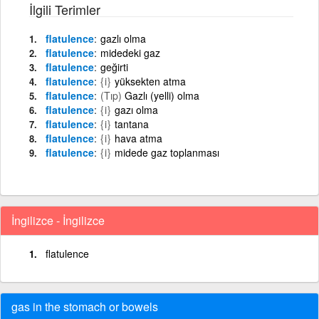
İlgili Terimler
flatulence
gazlı olma
flatulence
midedeki gaz
flatulence
geğirti
flatulence
{i}
yüksekten atma
flatulence
(Tıp)
Gazlı (yelli) olma
flatulence
{i}
gazı olma
flatulence
{i}
tantana
flatulence
{i}
hava atma
flatulence
{i}
midede gaz toplanması
İngilizce - İngilizce
flatulence
gas in the stomach or bowels