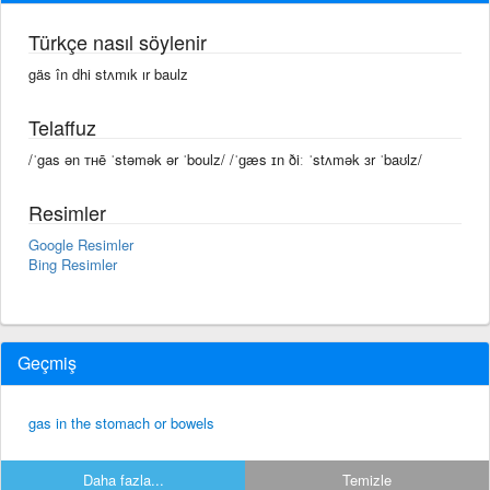
Türkçe nasıl söylenir
gäs în dhi stʌmık ır baulz
Telaffuz
/ˈgas ən ᴛʜē ˈstəmək ər ˈboulz/ /ˈɡæs ɪn ðiː ˈstʌmək ɜr ˈbaʊlz/
Resimler
Google Resimler
Bing Resimler
Geçmiş
gas in the stomach or bowels
Daha fazla...
Temizle