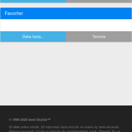
Favoriler
Daha fazla...
Temizle
© 1999-2026 Sesli Sözlük™
20 dilde online sözlük. 20 milyondan fazla sözcük ve anlamı üç farklı aksanda
dinleme seçeneği. Cümle ve Videolar ile zenginleştirilmiş içerik. Etimoloji, Eş ve