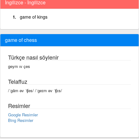
İngilizce - İngilizce
game of kings
game of chess
Türkçe nasıl söylenir
geym ıv çes
Telaffuz
/ˈgām əv ˈʧes/ /ˈɡeɪm əv ˈʧɛs/
Resimler
Google Resimler
Bing Resimler