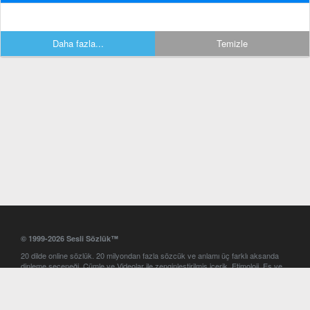
Daha fazla...
Temizle
© 1999-2026 Sesli Sözlük™
20 dilde online sözlük. 20 milyondan fazla sözcük ve anlamı üç farklı aksanda
dinleme seçeneği. Cümle ve Videolar ile zenginleştirilmiş içerik. Etimoloji, Eş ve
Zıt anlamlar, kelime okunuşları ve günün kelimesi. Yazım Türkçeleştirici ile hatalı
Türkçe metinleri düzeltme. iOS, Android ve Windows mobil platformlarda online
ve offline sözlük programları. Sesli Sözlük garantisinde Profesyonel çeviri
hizmetleri. İngilizce kelime haznenizi arttıracak kelime oyunları. Ayarlar