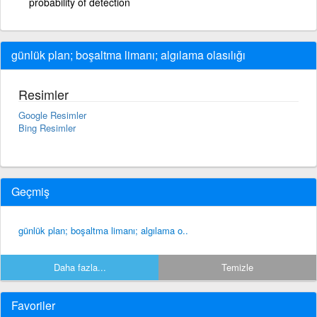
probability of detection
günlük plan; boşaltma limanı; algılama olasılığı
Resimler
Google Resimler
Bing Resimler
Geçmiş
günlük plan; boşaltma limanı; algılama o..
Daha fazla...
Temizle
Favoriler