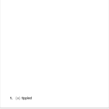
{a}
tippled