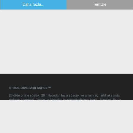
Daha fazla...
Temizle
© 1999-2026 Sesli Sözlük™
20 dilde online sözlük. 20 milyondan fazla sözcük ve anlamı üç farklı aksanda
dinleme seçeneği. Cümle ve Videolar ile zenginleştirilmiş içerik. Etimoloji, Eş ve
Zıt anlamlar, kelime okunuşları ve günün kelimesi. Yazım Türkçeleştirici ile hatalı
Türkçe metinleri düzeltme. iOS, Android ve Windows mobil platformlarda online
ve offline sözlük programları. Sesli Sözlük garantisinde Profesyonel çeviri
hizmetleri. İngilizce kelime haznenizi arttıracak kelime oyunları. Ayarlar
bölümünü kullarak çevirisini görmek istediğiniz sözlükleri seçme ve aynı
zamanda sözlüklerin gösterim sırasını ayarlama imkanı. Kelimelerin
seslendirilişini otomatik dinlemek için ayarlardan isteğiniz aksanı seçebilirsiniz.