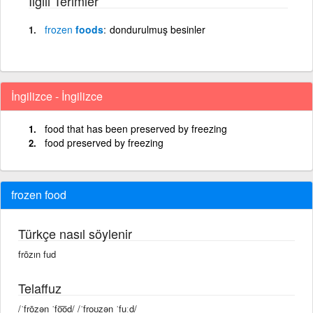
İlgili Terimler
frozen
foods
dondurulmuş besinler
İngilizce - İngilizce
food that has been preserved by freezing
food preserved by freezing
frozen food
Türkçe nasıl söylenir
frōzın fud
Telaffuz
/ˈfrōzən ˈfo͞od/ /ˈfroʊzən ˈfuːd/