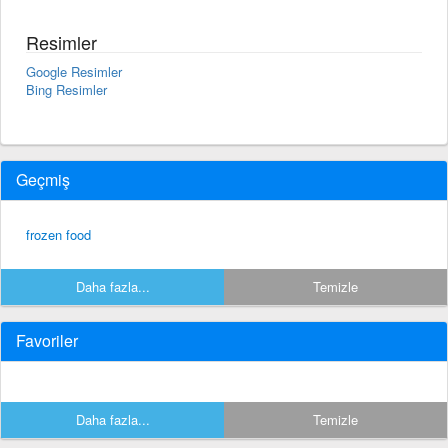
Resimler
Google Resimler
Bing Resimler
Geçmiş
frozen food
Daha fazla...
Temizle
Favoriler
Daha fazla...
Temizle