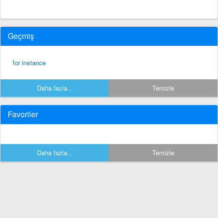
Geçmiş
for instance
Daha fazla...
Temizle
Favoriler
Daha fazla...
Temizle