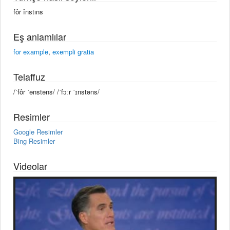
fôr înstıns
Eş anlamlılar
for example
,
exempli gratia
Telaffuz
/ˈfôr ˈənstəns/ /ˈfɔːr ˈɪnstəns/
Resimler
Google Resimler
Bing Resimler
Videolar