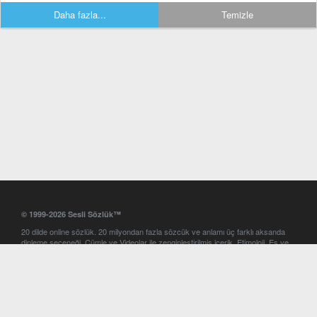
Daha fazla...
Temizle
© 1999-2026 Sesli Sözlük™
20 dilde online sözlük. 20 milyondan fazla sözcük ve anlamı üç farklı aksanda
dinleme seçeneği. Cümle ve Videolar ile zenginleştirilmiş içerik. Etimoloji, Eş ve
Zıt anlamlar, kelime okunuşları ve günün kelimesi. Yazım Türkçeleştirici ile hatalı
Türkçe metinleri düzeltme. iOS, Android ve Windows mobil platformlarda online
ve offline sözlük programları. Sesli Sözlük garantisinde Profesyonel çeviri
hizmetleri. İngilizce kelime haznenizi arttıracak kelime oyunları. Ayarlar
bölümünü kullarak çevirisini görmek istediğiniz sözlükleri seçme ve aynı
zamanda sözlüklerin gösterim sırasını ayarlama imkanı. Kelimelerin
seslendirilişini otomatik dinlemek için ayarlardan isteğiniz aksanı seçebilirsiniz.