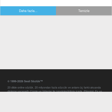
Daha fazla...
Temizle
© 1999-2026 Sesli Sözlük™
20 dilde online sözlük. 20 milyondan fazla sözcük ve anlamı üç farklı aksanda
dinleme seçeneği. Cümle ve Videolar ile zenginleştirilmiş içerik. Etimoloji, Eş ve
Zıt anlamlar, kelime okunuşları ve günün kelimesi. Yazım Türkçeleştirici ile hatalı
Türkçe metinleri düzeltme. iOS, Android ve Windows mobil platformlarda online
ve offline sözlük programları. Sesli Sözlük garantisinde Profesyonel çeviri
hizmetleri. İngilizce kelime haznenizi arttıracak kelime oyunları. Ayarlar
bölümünü kullarak çevirisini görmek istediğiniz sözlükleri seçme ve aynı