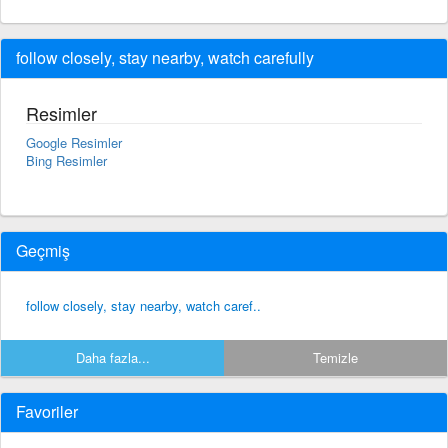
follow closely, stay nearby, watch carefully
Resimler
Google Resimler
Bing Resimler
Geçmiş
follow closely, stay nearby, watch caref..
Daha fazla...
Temizle
Favoriler