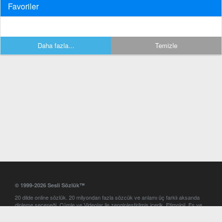
Favoriler
Daha fazla...
Temizle
© 1999-2026 Sesli Sözlük™
20 dilde online sözlük. 20 milyondan fazla sözcük ve anlamı üç farklı aksanda
dinleme seçeneği. Cümle ve Videolar ile zenginleştirilmiş içerik. Etimoloji, Eş ve
Zıt anlamlar, kelime okunuşları ve günün kelimesi. Yazım Türkçeleştirici ile hatalı
Türkçe metinleri düzeltme. iOS, Android ve Windows mobil platformlarda online