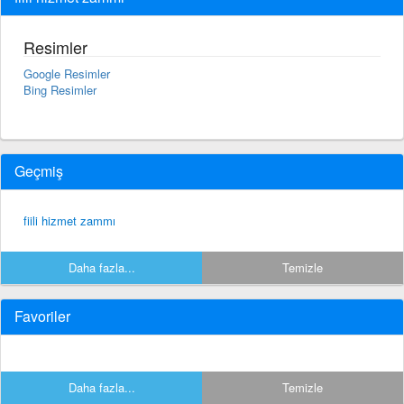
Resimler
Google Resimler
Bing Resimler
Geçmiş
fiili hizmet zammı
Daha fazla...
Temizle
Favoriler
Daha fazla...
Temizle