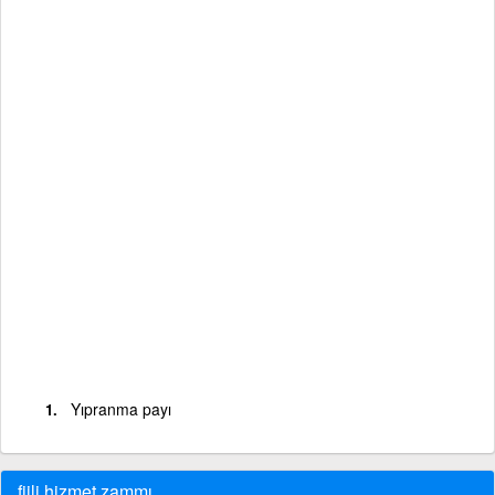
Yıpranma payı
fiili hizmet zammı