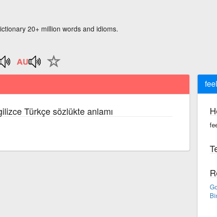
ictionary 20+ million words and idioms.
fee
H
gilizce Türkçe sözlükte anlamı
fe
Te
R
Go
Bi