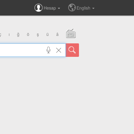
Hesap
English
ç
ı
ğ
ö
ş
ü
â