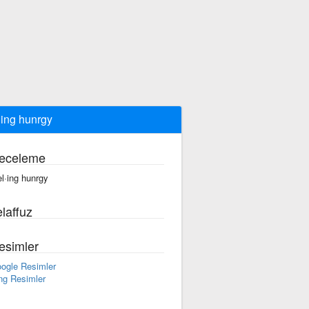
ling hunrgy
eceleme
el·ing hunrgy
laffuz
esimler
ogle Resimler
ng Resimler