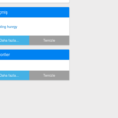
çmiş
eling hunrgy
Daha fazla...
Temizle
oriler
Daha fazla...
Temizle