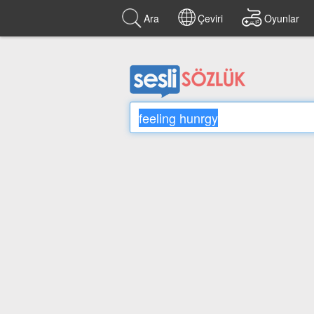
Ara
Çeviri
Oyunlar