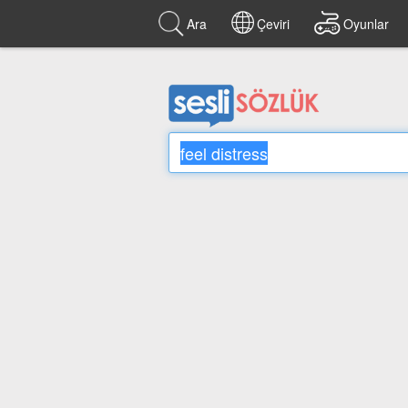
Ara
Çeviri
Oyunlar