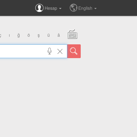
Hesap
English
ç
ı
ğ
ö
ş
ü
â