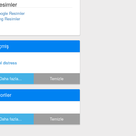
esimler
ogle Resimler
ng Resimler
çmiş
el distress
Daha fazla...
Temizle
oriler
Daha fazla...
Temizle