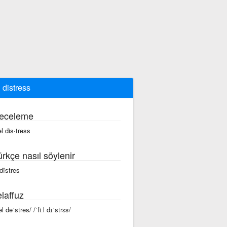
l distress
eceleme
el dis·tress
ürkçe nasıl söylenir
 dîstres
laffuz
ēl dəˈstres/ /ˈfiːl dɪˈstrɛs/