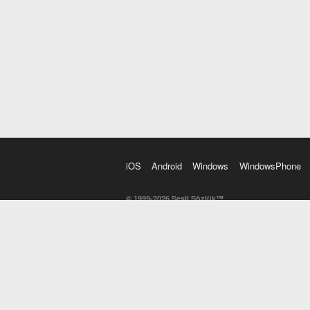
iOS
Android
Windows
WindowsPhone
© 1999-2026 Sesli Sözlük™
20 dilde online sözlük. 20 milyondan fazla sözcük ve anl
kelimesi. Yazım Türkçeleştirici ile hatalı Türkçe metinl
İngilizce kelime haznenizi arttıracak kelime oyunları. 
seslendirilişini otomatik dinlemek için ayarlardan isteğin