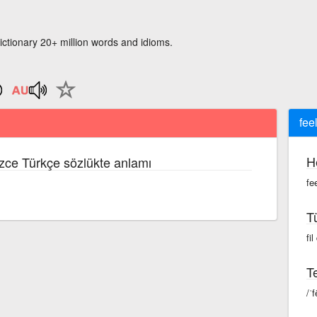
ictionary 20+ million words and idioms.
fee
H
lizce Türkçe sözlükte anlamı
fe
T
fil
Te
/ˈf