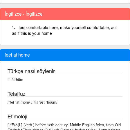
İngilizce - İngilizce
feel comfortable here, make yourself comfortable, act
as if this is your home
feel at home
Türkçe nasıl söylenir
fil ät hōm
Telaffuz
/ˈfēl ˈat ˈhōm/ /ˈfiːl ˈæt ˈhoʊm/
Etimoloji
[ 'fE(&)l ] (verb.) before 12th century. Middle English felen, from Old
English fElan; akin to Old High German fuolen to feel, Latin palpare