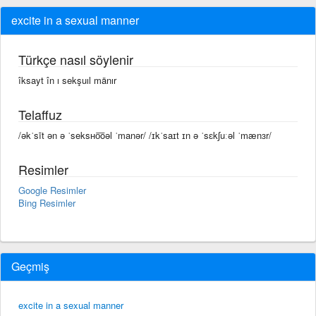
excite in a sexual manner
Türkçe nasıl söylenir
îksayt în ı sekşuıl mänır
Telaffuz
/əkˈsīt ən ə ˈseksʜo͞oəl ˈmanər/ /ɪkˈsaɪt ɪn ə ˈsɛkʃuːəl ˈmænɜr/
Resimler
Google Resimler
Bing Resimler
Geçmiş
excite in a sexual manner