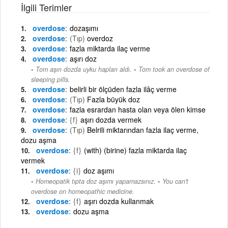
İlgili Terimler
overdose
dozaşımı
overdose
(Tıp)
overdoz
overdose
fazla miktarda ilaç verme
overdose
aşırı doz
-
Tom aşırı dozda uyku hapları aldı.
Tom took an overdose of
sleeping pills.
overdose
belirli bir ölçüden fazla ilâç verme
overdose
(Tıp)
Fazla büyük doz
overdose
fazla esrardan hasta olan veya ölen kimse
overdose
{f}
aşırı dozda vermek
overdose
(Tıp)
Belrili miktarından fazla ilaç verme,
dozu aşma
overdose
{f}
(with) (birine) fazla miktarda ilaç
vermek
overdose
{i}
doz aşımı
-
Homeopatik tıpta doz aşımı yapamazsınız.
You can't
overdose on homeopathic medicine.
overdose
{f}
aşırı dozda kullanmak
overdose
dozu aşma