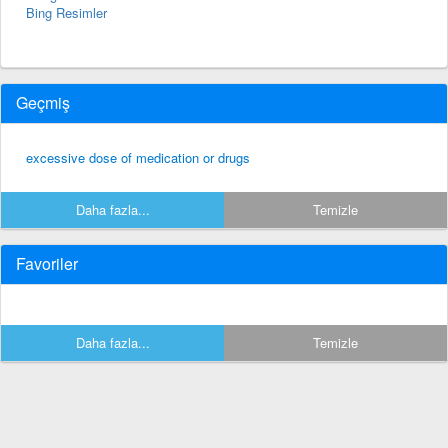
Bing Resimler
Geçmiş
excessive dose of medication or drugs
Daha fazla...
Temizle
Favoriler
Daha fazla...
Temizle