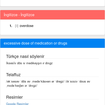
İngilizce - İngilizce
{i}
overdose
excessive dose of medication or drugs
Türkçe nasıl söylenir
îksesîv dōs ıv medıkeyşın ır drʌgz
Telaffuz
/əkˈsesəv ˈdōs əv ˌmedəˈkāsʜən ər ˈdrəgz/ /ɪkˈsɛsɪv ˈdoʊs əv
ˌmɛdəˈkeɪʃən ɜr ˈdrʌɡz/
Resimler
Google Resimler