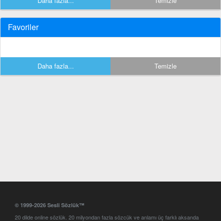
Daha fazla...
Temizle
Favoriler
Daha fazla...
Temizle
© 1999-2026 Sesli Sözlük™
20 dilde online sözlük. 20 milyondan fazla sözcük ve anlamı üç farklı aksanda