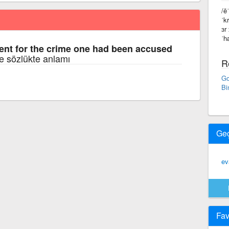
/ē
ˈk
ɜr
ˈh
nt for the crime one had been accused
ce sözlükte anlamı
R
Go
Bi
Ge
ev
Fav