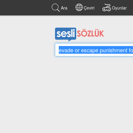
Ara
Çeviri
Oyunlar