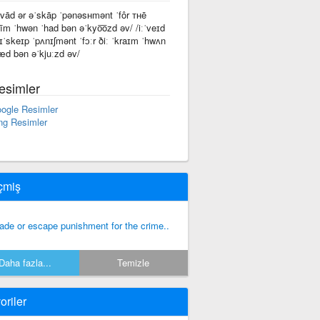
ˈvād ər əˈskāp ˈpənəsʜmənt ˈfôr ᴛʜē
rīm ˈhwən ˈhad bən əˈkyo͞ozd əv/ /iːˈveɪd
 ɪˈskeɪp ˈpʌnɪʃmənt ˈfɔːr ðiː ˈkraɪm ˈhwʌn
æd bən əˈkjuːzd əv/
esimler
ogle Resimler
ng Resimler
çmiş
ade or escape punishment for the crime..
Daha fazla...
Temizle
oriler