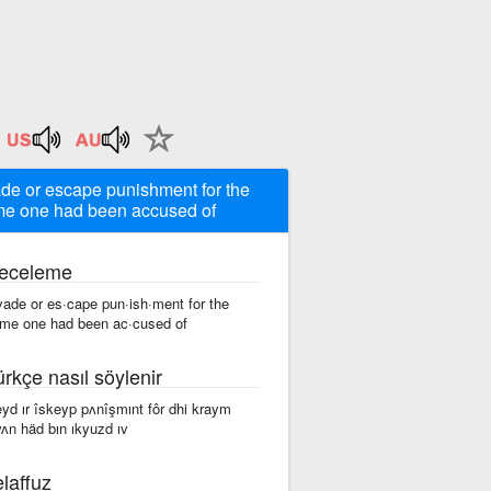
de or escape punishment for the
me one had been accused of
eceleme
vade or es·cape pun·ish·ment for the
ime one had been ac·cused of
ürkçe nasıl söylenir
eyd ır îskeyp pʌnîşmınt fôr dhi kraym
ʌn häd bın ıkyuzd ıv
laffuz