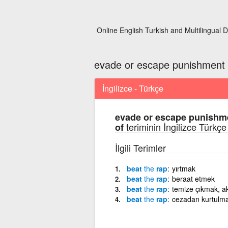
Online English Turkish and Multilingual D
evade or escape punishment 
İngilizce - Türkçe
evade or escape punishme
teriminin İngilizce Türkçe
of
İlgili Terimler
beat
the
rap
yırtmak
beat
the
rap
beraat etmek
beat
the
rap
temize çıkmak, 
beat
the
rap
cezadan kurtulm