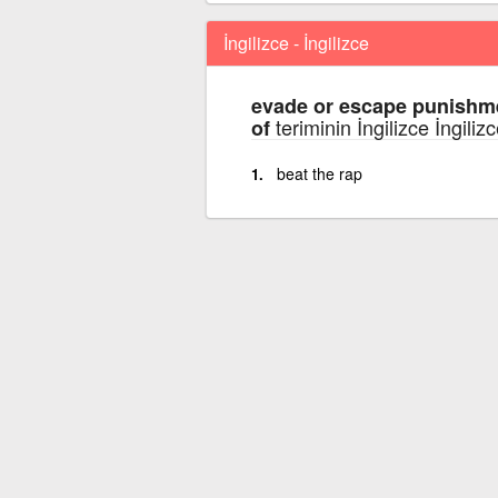
İngilizce - İngilizce
evade or escape punishme
teriminin İngilizce İngiliz
of
beat the rap