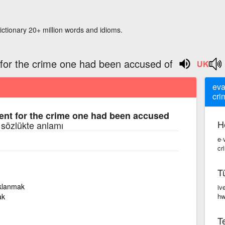
ictionary 20+ million words and idioms.
for the crime one had been accused of
eva
cri
nt for the crime one had been accused
H
 sözlükte anlamı
e·
cr
T
aklanmak
iv
ak
hw
Te