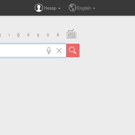
Hesap
English
ç
ı
ğ
ö
ş
ü
â