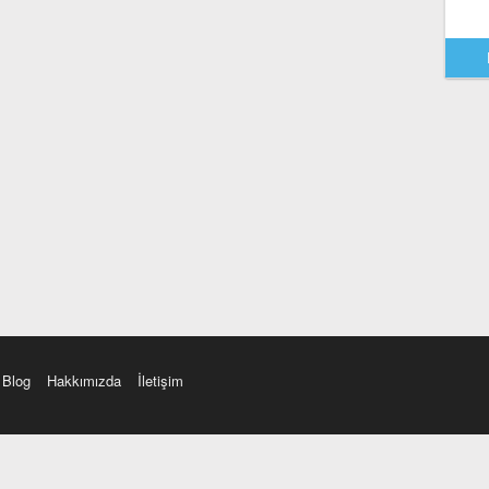
Blog
Hakkımızda
İletişim
amı üç farklı aksanda dinleme seçeneği. Cümle ve Videolar ile zenginleştirilmiş içerik. Etimolo
eri düzeltme. iOS, Android ve Windows mobil platformlarda online ve offline sözlük programları. 