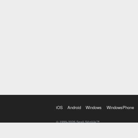
iOS
Android
Windows
WindowsPhone
© 1999-2026 Sesli Sözlük™
20 dilde online sözlük. 20 milyondan fazla sözcük ve anl
kelimesi. Yazım Türkçeleştirici ile hatalı Türkçe metinl