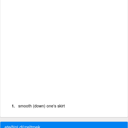
smooth (down) one's skirt
eteğini düzeltmek