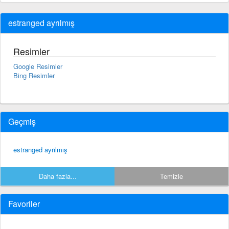
estranged ayrılmış
Resimler
Google Resimler
Bing Resimler
Geçmiş
estranged ayrılmış
Daha fazla...
Temizle
Favoriler