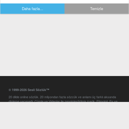
Daha fazla...
Temizle
© 1999-2026 Sesli Sözlük™
20 dilde online sözlük. 20 milyondan fazla sözcük ve anlamı üç farklı aksanda
dinleme seçeneği. Cümle ve Videolar ile zenginleştirilmiş içerik. Etimoloji, Eş ve
Zıt anlamlar, kelime okunuşları ve günün kelimesi. Yazım Türkçeleştirici ile hatalı
Türkçe metinleri düzeltme. iOS, Android ve Windows mobil platformlarda online
ve offline sözlük programları. Sesli Sözlük garantisinde Profesyonel çeviri
hizmetleri. İngilizce kelime haznenizi arttıracak kelime oyunları. Ayarlar
bölümünü kullarak çevirisini görmek istediğiniz sözlükleri seçme ve aynı
zamanda sözlüklerin gösterim sırasını ayarlama imkanı. Kelimelerin