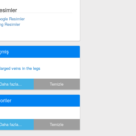
esimler
ogle Resimler
ng Resimler
çmiş
larged veins in the legs
Daha fazla...
Temizle
oriler
Daha fazla...
Temizle