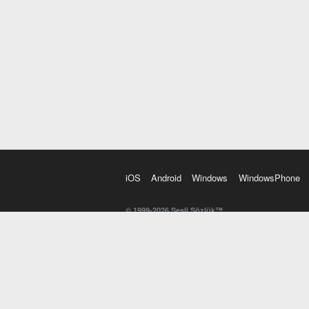
iOS
Android
Windows
WindowsPhone
© 1999-2026 Sesli Sözlük™
20 dilde online sözlük. 20 milyondan fazla sözcük ve anl
kelimesi. Yazım Türkçeleştirici ile hatalı Türkçe metinl
İngilizce kelime haznenizi arttıracak kelime oyunları. 
seslendirilişini otomatik dinlemek için ayarlardan isteğin