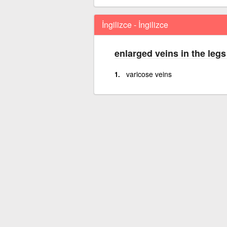
İngilizce - İngilizce
enlarged veins in the legs
varicose veins