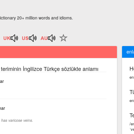
ictionary 20+ million words and idioms.
enl
H
teriminin İngilizce Türkçe sözlükte anlamı
en
ar
T
en
mar
Te
has varicose veins.
/e
ˈv