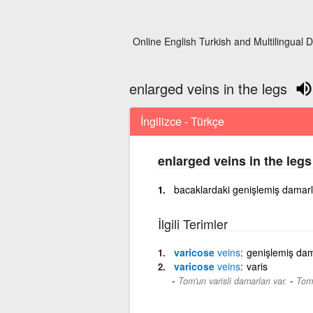
Online English Turkish and Multilingual D
enlarged veins in the legs
İngilizce - Türkçe
enlarged veins in the legs
bacaklardaki genişlemiş damarl
İlgili Terimler
varicose
veins
genişlemiş da
varicose
veins
varis
-
Tom'un varisli damarları var.
Tom 