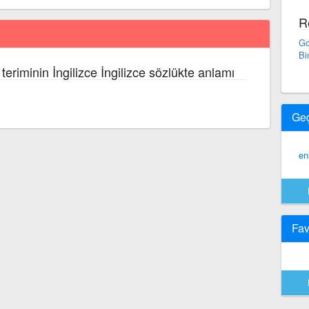
R
Go
Bi
teriminin İngilizce İngilizce sözlükte anlamı
Ge
en
Fav