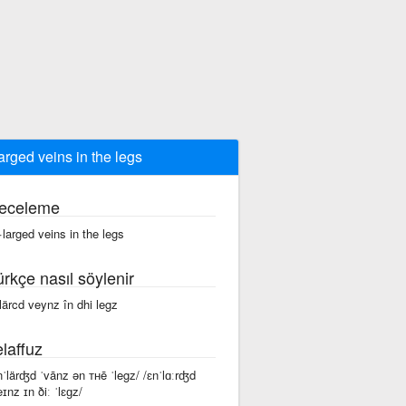
arged veins in the legs
eceleme
·larged veins in the legs
ürkçe nasıl söylenir
lärcd veynz în dhi legz
laffuz
nˈlärʤd ˈvānz ən ᴛʜē ˈlegz/ /ɛnˈlɑːrʤd
eɪnz ɪn ðiː ˈlɛɡz/