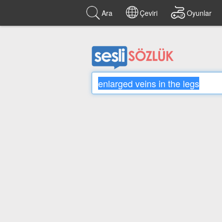
Ara
Çeviri
Oyunlar