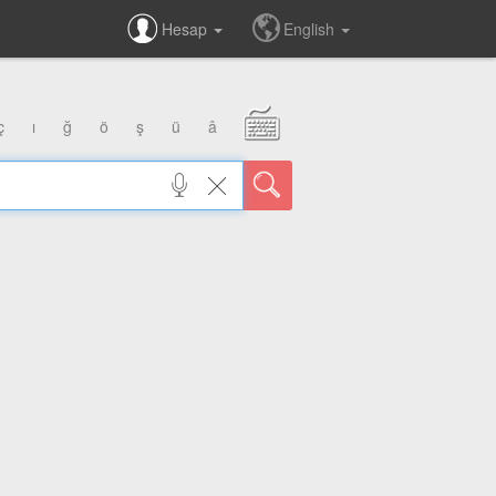
Hesap
English
ç
ı
ğ
ö
ş
ü
â