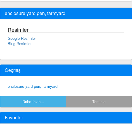
enclosure yard pen, farmyard
Resimler
Google Resimler
Bing Resimler
Geçmiş
enclosure yard pen, farmyard
Daha fazla...
Temizle
Favoriler