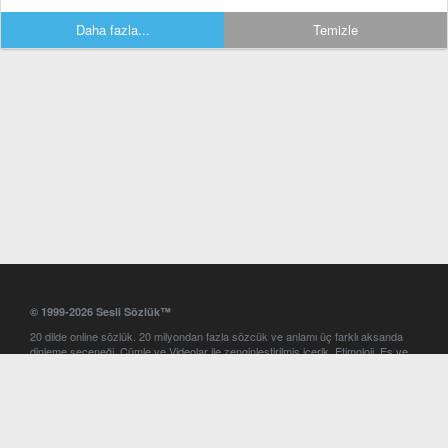
Daha fazla...
Temizle
© 1999-2026 Sesli Sözlük™
20 dilde online sözlük. 20 milyondan fazla sözcük ve anlamı üç farklı aksanda
dinleme seçeneği. Cümle ve Videolar ile zenginleştirilmiş içerik. Etimoloji, Eş ve
Zıt anlamlar, kelime okunuşları ve günün kelimesi. Yazım Türkçeleştirici ile hatalı
Türkçe metinleri düzeltme. iOS, Android ve Windows mobil platformlarda online
ve offline sözlük programları. Sesli Sözlük garantisinde Profesyonel çeviri
hizmetleri. İngilizce kelime haznenizi arttıracak kelime oyunları. Ayarlar
bölümünü kullarak çevirisini görmek istediğiniz sözlükleri seçme ve aynı
zamanda sözlüklerin gösterim sırasını ayarlama imkanı. Kelimelerin