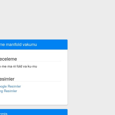
e manifold vakumu
eceleme
·me ma·ni·fold va·ku·mu
esimler
ogle Resimler
ng Resimler
çmiş