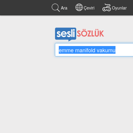
Ara
Çeviri
Oyunlar