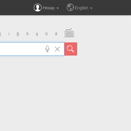
Hesap
English
ç
ı
ğ
ö
ş
ü
â