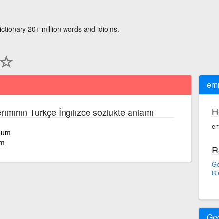
ictionary 20+ million words and idioms.
emm
H
riminin Türkçe İngilizce sözlükte anlamı
em
cuum
um
R
Go
Bi
Ge