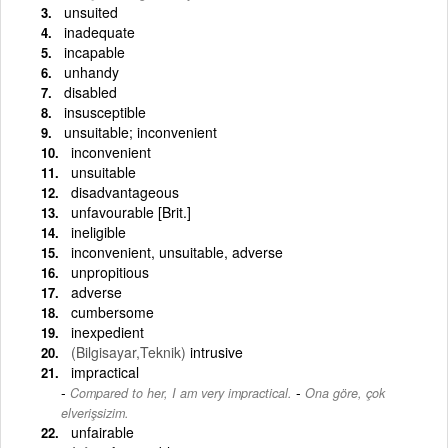
unsuited
inadequate
incapable
unhandy
disabled
insusceptible
unsuitable; inconvenient
inconvenient
unsuitable
disadvantageous
unfavourable [Brit.]
ineligible
inconvenient, unsuitable, adverse
unpropitious
adverse
cumbersome
inexpedient
(Bilgisayar,Teknik)
intrusive
impractical
-
Compared to her, I am very impractical.
Ona göre, çok
elverişsizim.
unfairable