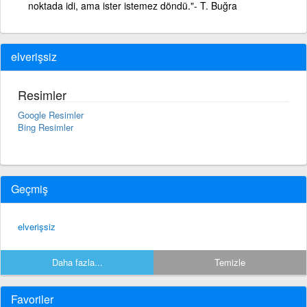
noktada idi, ama ister istemez döndü."- T. Buğra
elverişsiz
Resimler
Google Resimler
Bing Resimler
Geçmiş
elverişsiz
Daha fazla...
Temizle
Favoriler