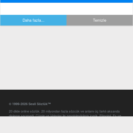
Daha fazla...
Temizle
© 1999-2026 Sesli Sözlük™
20 dilde online sözlük. 20 milyondan fazla sözcük ve anlamı üç farklı aksanda
dinleme seçeneği. Cümle ve Videolar ile zenginleştirilmiş içerik. Etimoloji, Eş ve
Zıt anlamlar, kelime okunuşları ve günün kelimesi. Yazım Türkçeleştirici ile hatalı
Türkçe metinleri düzeltme. iOS, Android ve Windows mobil platformlarda online
ve offline sözlük programları. Sesli Sözlük garantisinde Profesyonel çeviri