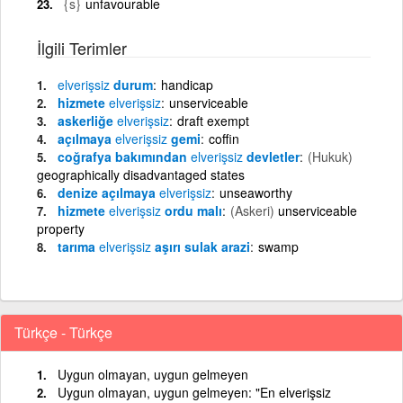
{s}
unfavourable
İlgili Terimler
elverişsiz
durum
handicap
hizmete
elverişsiz
unserviceable
askerliğe
elverişsiz
draft exempt
açılmaya
elverişsiz
gemi
coffin
coğrafya bakımından
elverişsiz
devletler
(Hukuk)
geographically disadvantaged states
denize açılmaya
elverişsiz
unseaworthy
hizmete
elverişsiz
ordu malı
(Askeri)
unserviceable
property
tarıma
elverişsiz
aşırı sulak arazi
swamp
Türkçe - Türkçe
Uygun olmayan, uygun gelmeyen
Uygun olmayan, uygun gelmeyen: "En elverişsiz