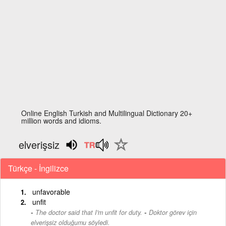
Online English Turkish and Multilingual Dictionary 20+
million words and idioms.
elverişsiz
Türkçe - İngilizce
unfavorable
unfit
-
The doctor said that I'm unfit for duty.
Doktor görev için
elverişsiz olduğumu söyledi.